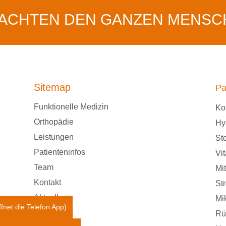
RACHTEN DEN GANZEN MENSC
Sitemap
Pa
Funktionelle Medizin
Ko
Orthopädie
Hy
Leistungen
St
Patienteninfos
Vi
Team
Mi
Kontakt
St
Aktuelles
Mi
ffnet die Telefon App)
Impressum
Rü