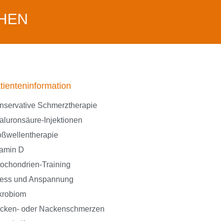
HEN
tienteninformation
nservative Schmerztherapie
aluronsäure-Injektionen
oßwellentherapie
tamin D
tochondrien-Training
ress und Anspannung
krobiom
cken- oder Nackenschmerzen